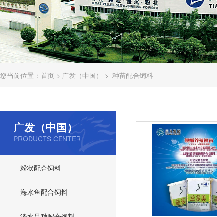
您当前位置：
首页
>
广发（中国）
>
种苗配合饲料
广发（中国）
PRODUCTS CENTER
粉状配合饲料
海水鱼配合饲料
淡水品种配合饲料