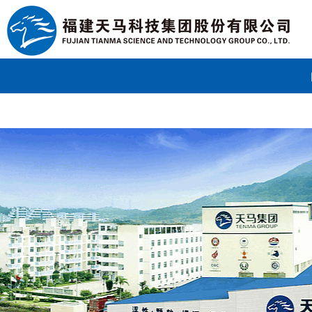
广发体育官方网站登录
联系我们