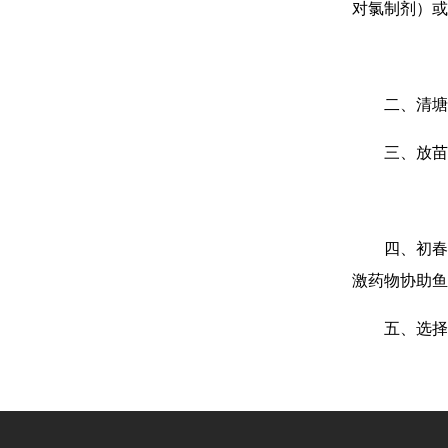
对氯制剂）或
二、清塘
三、放苗
四、初春
激药物协助鱼
五、选择