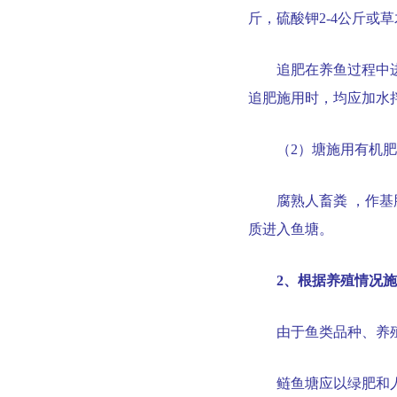
斤，硫酸钾
2-4
公斤或草
追肥在养鱼过程中
追肥施用时，均应加水
（
2
）塘施用有机肥
腐熟人畜粪
，作基
质进入鱼塘。
2
、根据养殖情况施
由于鱼类品种、养
鲢鱼塘应以绿肥和