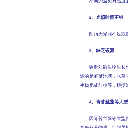
不同的藻类对温度
2
、光照时间不够
阴雨天光照不足或
3
、缺乏碳源
碳源对微生物生长
源的是虾蟹池塘，水草
生物肥或红糖等，根据
4
、青苔丝藻等大型
因青苔丝藻等大型
竞争营养物质，抑制单