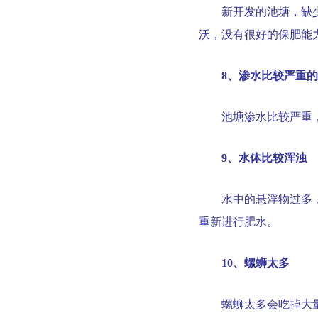
新开发的池塘，缺
沃，没有很好的保肥能
8
、渗水比较严重的
池塘渗水比较严重
9
、水体比较浑浊
水中的悬浮物过多
重新进行肥水。
10
、螺蛳太多
螺蛳太多会吃掉大