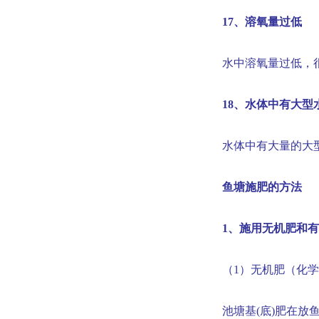
17
、溶氧量过低
水中溶氧量过低，
18
、水体中有大型
水体中有大量的大
鱼塘施肥的方法
1
、施用无机肥和有
（
1
）无机肥（化学
池塘基
(
底
)
肥在放