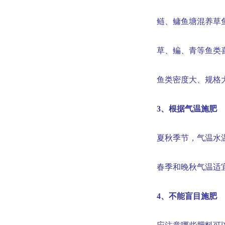
鲢、鳙鱼塘混养草
草、鳊、青等鱼类
鱼类密度大、规格
3
、根据气温施肥
夏秋季节，气温水
春季和晚秋气温适
4
、不能盲目施肥