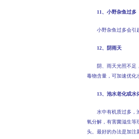
11
、小野杂鱼过多
小野杂鱼过多会引
12
、阴雨天
阴、雨天光照不足
毒物含量，可加速优化
13
、池水老化或水
水中有机质过多，
氧分解，有害菌滋生等
头。最好的办法是加注