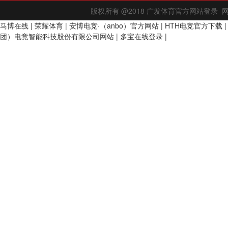
版权所有 @2018 广发体育官方网站登录 
马博在线
|
荣耀体育
|
安博电竞·（anbo）官方网站
|
HTH电竞官方下载
团）电竞智能科技股份有限公司网站
|
多宝在线登录
|