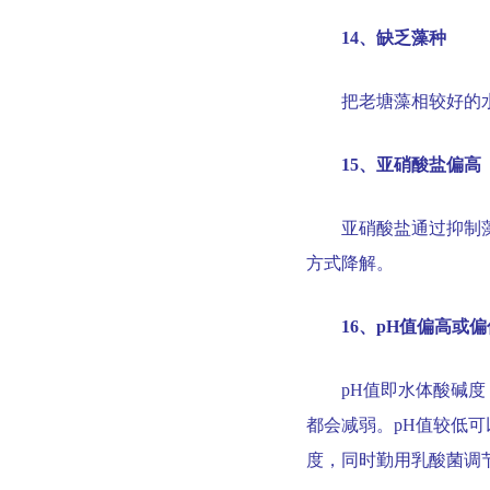
14
、缺乏藻种
把老塘藻相较好的
15
、亚硝酸盐偏高
亚硝酸盐通过抑制
方式降解。
16
、
pH
值偏高或偏
pH
值即水体酸碱度
都会减弱。
pH
值较低可
度，同时勤用乳酸菌调