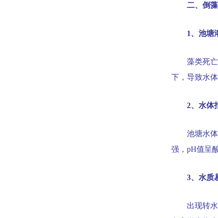
二、倒藻
1
、池塘
藻类死亡
下，导致水体
2
、水体
池塘水体
强，
pH
值呈
3
、水质
出现转水