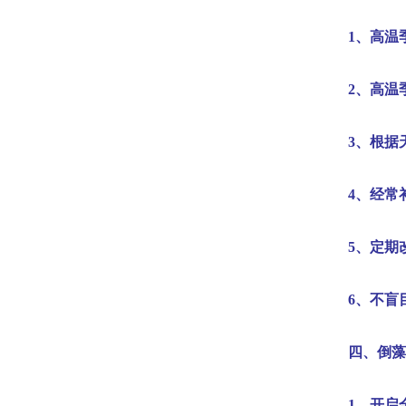
1
、高温
2
、高温
3
、根据
4
、经常
5
、定期
6
、不盲
四、倒藻
1
、开启