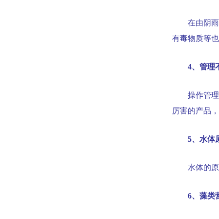
在由阴雨
有毒物质等也
4
、管理
操作管理
厉害的产品，
5
、水体
水体的
6
、藻类