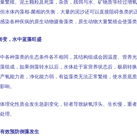
量繁殖。泥土颗粒及死藻，杂质，残饵与水、矿物质等经过增氧
但水体内藻相
-
菌相的失衡，大量的泥沙还可以直接阻碍鱼类的
感染各种疾病的原生动物摄食藻类，原生动物大量繁殖会使藻类
转变，水中蓝藻旺盛
中各种藻类的生态条件各不相同，其结构组成会因温度、营养光
藻组成，如果倒藻转水以后，水体处于富营养状态后，极易转换
产氧能力差，净化能力弱，有益藻类无法正常繁殖，使水质底质
影响。
体理化性质会发生急剧变化，轻者导致缺氧浮头、生长慢，重者
处理。
有效预防倒藻发生