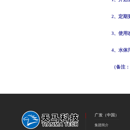
2
、定期
3
、使用
4
、水体
（备注：
广发（中国）
集团简介