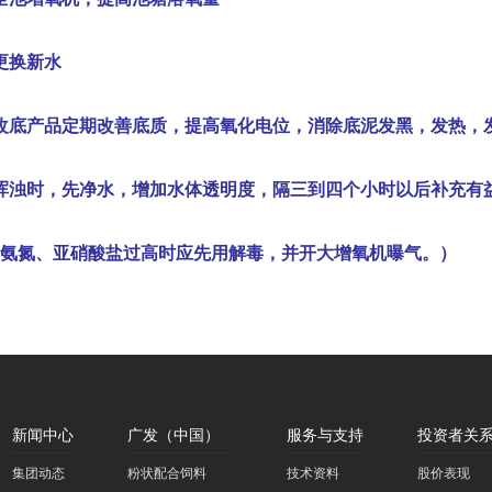
更换新水
改底产品定期改善底质，提高氧化电位，消除底泥发黑，发热，
浑浊时，先净水，增加水体透明度，隔三到四个小时以后补充有
氨氮、亚硝酸盐过高时应先用解毒，并开大增氧机曝气。）
新闻中心
广发（中国）
服务与支持
投资者关
集团动态
粉状配合饲料
技术资料
股价表现