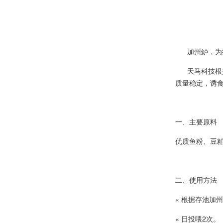
加州鲈，为经
天马科技根据
质量稳定，诱
一、
主要原料
优质鱼粉、豆
二、使用方法
« 根据存池
« 日投喂2次。