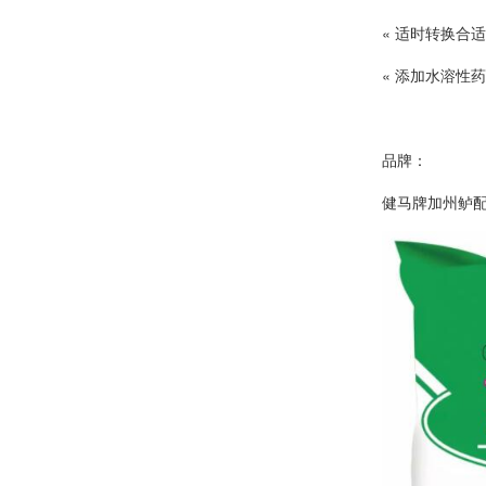
« 适时转换合
« 添加水溶性
品牌：
健马牌加州鲈