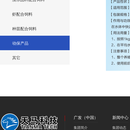
虾配合饲料
种苗配合饲料
动保产品
其它
广发（中国）
新闻中心
集团简介
集团动态