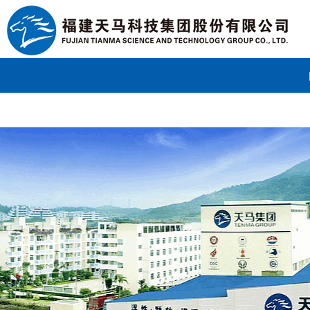
广发体育官方网站登录
联系我们