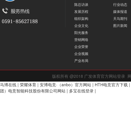
陈总访谈
行业动态
发展历程
媒体报道
组织架构
天马期刊
企业文化
图片新闻
阳光服务
营销网络
企业荣誉
企业视频
产业布局
版权所有 @2018 广发体育官方网站登录 
马博在线
|
荣耀体育
|
安博电竞·（anbo）官方网站
|
HTH电竞官方下载
团）电竞智能科技股份有限公司网站
|
多宝在线登录
|