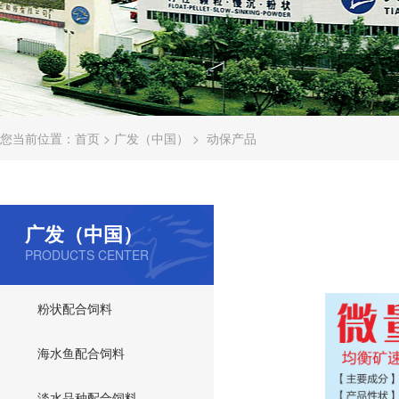
您当前位置：
首页
>
广发（中国）
>
动保产品
广发（中国）
PRODUCTS CENTER
粉状配合饲料
海水鱼配合饲料
淡水品种配合饲料