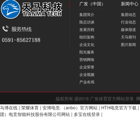
广发（中国）
新闻中心
集团简介
集团动态
陈总访谈
行业动态
发展历程
媒体报道
组织架构
天马期刊
企业文化
图片新闻
阳光服务
营销网络
企业荣誉
企业视频
产业布局
版权所有 @2018 广发体育官方网站登录 
马博在线
|
荣耀体育
|
安博电竞·（anbo）官方网站
|
HTH电竞官方下载
团）电竞智能科技股份有限公司网站
|
多宝在线登录
|